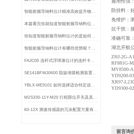
通用性强
防挂料：
智能射频导纳料位计精准高效提升物料监控
免维护：
本篇看完你就知道智能射频导纳料位计的运行原理了
抗干扰：
你知道智能射频导纳料位计的是如何运行的么
准确可靠
湖北开航
智能射频导纳料位计有哪些优势呢？一起来看看吧
ZHJ-2G
FAJC05 连杆式浮球液位计的连杆卡滞如何处理？
RF881G
MY8500
SE141BFWJ0600 阻旋堵煤检测装置堵塞后如何处理
YD9200-0
XR97-L
YBLX-ME9101 如何选择适合特定设备的行程限位开关直插式开关触点模块
YD9300-
M2S330-11Y-M20 行程限位开关及其直插式开关触点模块
60-12X 测速传感器的冗余配置方案有哪些？如何选型？
留言询