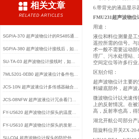
相关文章
6.带背光的液晶显
RELATED ARTICLES
FMU231超声波物位
用途：
SGP/A-370 超声波物位计的RS485通讯线接反了会导致设备烧毁吗？
液位和料位测量是工
遥控所需的信号。与
SGP/A-380 超声波物位计接线后，如何判断仪表是否进入了“盲区”故障状态？
术一般不需要运动部
理厂、污水处理站、
SU-TA-03 超声波物位计接线时，如何正确设置“空高”与“量程”的关系？
空间定位等许多行业
区别介绍：
7ML5201-0EB0 超声波液位计备件包与维护工具包：现场应急的保障体系
超声波物位计主要的
JCS-10N 超声波液位计多传感器融合接口配件：工艺全景数据的基石
料罐底部外，超声波
微波物位计以光速传播
JCS-08NFW 超声波液位计冗余看门狗电路：系统死机的“自动起搏器”
上的反射情况。在被
高，反射率也高，得
FY-US620 超声波物位计探头的温度补偿模块如何选型？
湖北开航公司部分产
FY-US610 超声波物位计探头的发射功率与测量距离如何匹配？
阻旋料位开关ZX-20-G-
SU-C04 超声波物位计探头的防护外壳材质对性能有何影响？