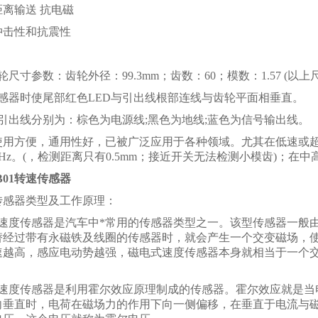
离输送 抗电磁
冲击性和抗震性
：
轮尺寸参数：齿轮外径：99.3mm；齿数：60；模数：1.57 (以
传感器时使尾部红色LED与引出线根部连线与齿轮平面相垂直。
引出线分别为：棕色为电源线;黑色为地线;蓝色为信号输出线。
使用方便，通用性好，已被广泛应用于各种领域。尤其在低速或
5000Hz。(，检测距离只有0.5mm；接近开关无法检测小模齿)
1-B01转速传感器
传感器类型及工作原理：
式速度传感器是汽车中*常用的传感器类型之一。该型传感器一般
替经过带有永磁铁及线圈的传感器时，就会产生一个交变磁场，
速越高，感应电动势越强，磁电式速度传感器本身就相当于一个
式速度传感器是利用霍尔效应原理制成的传感器。霍尔效应就是当
向垂直时，电荷在磁场力的作用下向一侧偏移，在垂直于电流与