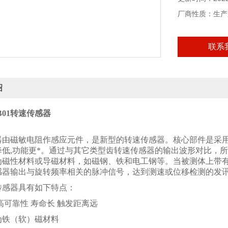
厂商性质：生产
联系
绍
1-B01转速传感器
：
器由磁敏电阻作感应元件，是新型的转速传感器。核心部件是采
降低,功能更*。通过与其它类型齿转速传感器的输出波形对比，所
为磁性材料或导磁材料，如磁钢、铁和电工钢等。当被测体上带
感器输出与旋转频率相关的脉冲信号，达到测速或位移检测的发
传感器具有如下特点：
高可靠性 寿命长 触发距离远
为铁（软）磁材料