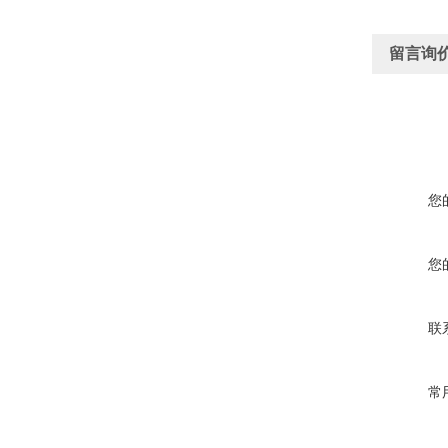
留言询
您
您
联
常