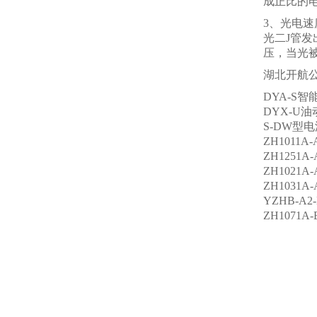
成正比的
3、光电
光二J管
压，当光
湖北开航
DYA-S
DYX-U
S-DW型
ZH1011A
ZH1251A-
ZH1021A
ZH1031A
YZHB-A2
ZH1071A