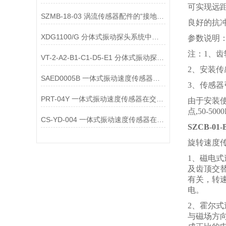
可实现远距
SZMB-18-03 涡流传感器配件的“接地与屏蔽”不良会导致哪些
良好的抗
XDG1100/G 分体式振动探头系统中的不锈钢铠装管配件
参数说明
注：1、齿
VT-2-A2-B1-C1-D5-E1 分体式振动探头系统中的防油防污护套
2、安装
SAED0005B 一体式振动速度传感器的维护便捷性体现在哪些方面？
3、传感器
PRT-04Y 一体式振动速度传感器在交通运输领域的应用优势是什么
由于安装
点,50-
CS-YD-004 一体式振动速度传感器在能源领域的应用场景有哪些？
SZCB-0
旋转速度
1、磁电
及齿顶交
有关，转
电。
2、霍尔
与磁场方