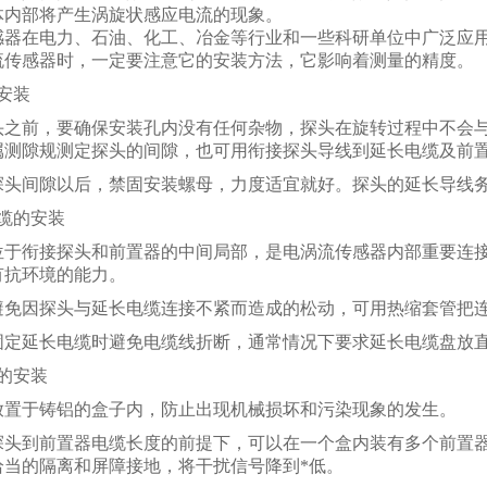
体内部将产生涡旋状感应电流的现象。
感器在电力、石油、化工、冶金等行业和一些科研单位中广泛应
流传感器时，一定要注意它的安装方法，它影响着测量的精度。
安装
头之前，要确保安装孔内没有任何杂物，探头在旋转过程中不会
属测隙规测定探头的间隙，也可用衔接探头导线到延长电缆及前
探头间隙以后，禁固安装螺母，力度适宜就好。探头的延长导线
缆的安装
位于衔接探头和前置器的中间局部，是电涡流传感器内部重要连
有抗环境的能力。
避免因探头与延长电缆连接不紧而造成的松动，可用热缩套管把
定延长电缆时避免电缆线折断，通常情况下要求延长电缆盘放直径
的安装
放置于铸铝的盒子内，防止出现机械损坏和污染现象的发生。
探头到前置器电缆长度的前提下，可以在一个盒内装有多个前置
恰当的隔离和屏障接地，将干扰信号降到*低。