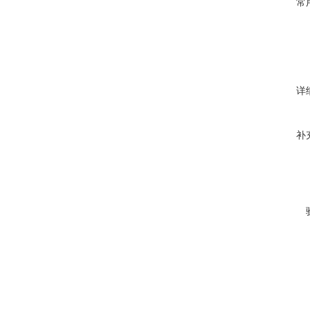
常
详
补