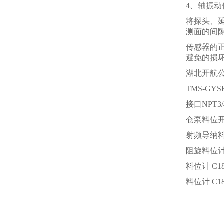
4、轴振
将探头、
测面的间隙
传感器的
避免的损
湖北开航
TMS-GY
接口NPT3
仓泵料位开
射频导纳料位
阻旋料位计 C
料位计 C18
料位计 C183