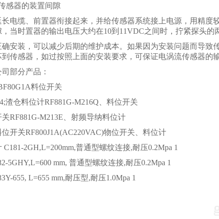
动传感器的装置间隙
延长电缆、前置器衔接起来，并给传感器系统接上电源，用精度
，当时置器的输出电压大约在10到11VDC之间时，拧紧探头
正确安装，可以减少后期的维护成本。如果因为安装问题而导致
坏到传感器，如过按照上面的安装要求，可保证电涡流传感器的
公司部分产品：
SBF80G1A料位开关
/4;渣仓料位计RF881G-M216Q、料位开关
关RF881G-M213E、射频导纳料位计
开关RF800J1A(AC220VAC)物位开关、料位计
181-2GH,L=200mm,普通型螺纹连接,耐压0.2Mpa 1
2-5GHY,L=600 mm, 普通型螺纹连接,耐压0.2Mpa 1
Y-655, L=655 mm,耐压型,耐压1.0Mpa 1