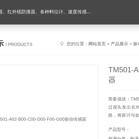
外线防撞器、各种料位计、速度传感器、堵煤开关等
示
您的位置：
网站首页
>
产品展示
>
振
/ PRODUCTS
TM501-
器
简要描述：TM50
过探头发出在
路，将探讨与
量。
产品型号：
所属分类：电涡