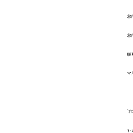
您
您
联
常
详
补