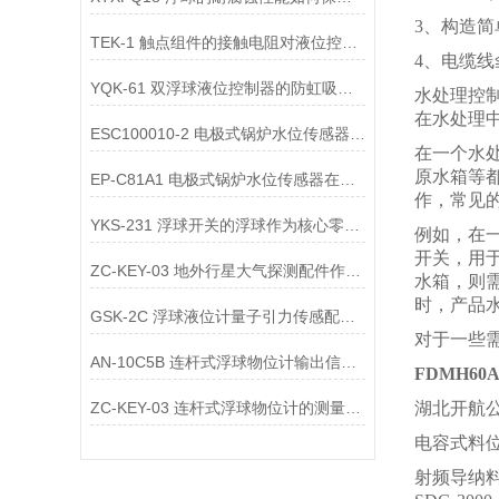
3、构造
TEK-1 触点组件的接触电阻对液位控制有何影响，如何降低接触电阻？
4、电缆线
YQK-61 双浮球液位控制器的防虹吸排气组件
水处理控
在水处理
ESC100010-2 电极式锅炉水位传感器在锅炉停炉保养期间的维护要求是什么？
在一个水
原水箱等
EP-C81A1 电极式锅炉水位传感器在余热锅炉中的应用特点是什么？
作，常见
YKS-231 浮球开关的浮球作为核心零配件，其材质选择需考虑哪些关键因素？
例如，在
开关，用
ZC-KEY-03 地外行星大气探测配件作为星际气象工具在浮球开关中的作用
水箱，则
时，产品
GSK-2C 浮球液位计量子引力传感配件作为时空曲率探测组件的作用
对于一些
AN-10C5B 连杆式浮球物位计输出信号不同的机械故障点？
FDMH6
ZC-KEY-03 连杆式浮球物位计的测量精度等级怎么划分？
湖北开航
电容式料位开
射频导纳料位