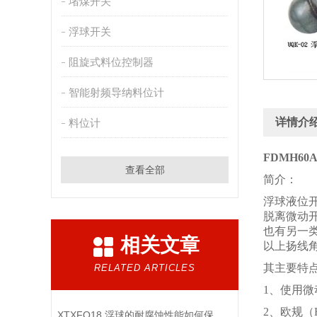
堵煤开关
浮球开关
阻旋式料位控制器
智能射频导纳料位计
详情介
料位计
FDMH6
查看全部
简介：
浮球液位
脱离微动开
也有另一
相关文章
以上扬线角
其主要特
RELATED ARTICLES
1、使用微
2、欧规
XTXFQ18 浮球的耐腐蚀性能如何保障，强腐蚀介质对浮球有哪些挑战？