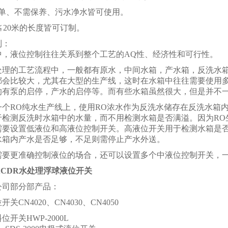
简单、不需保养、污水净水皆可使用。
≦20米的长度皆可订制。
制：
中，液位控制往往关系到整个工艺的AQ性、经济性和可行性。
处理的工艺流程中，一般都有原水，中间水箱，产水箱，反洗水
都会比较大，尤其在大型的生产线，这时在水箱中往往需要使用
的有泵的启停，产水的启停等。而有些水箱虽然很大，但是并不
一个RO纯水生产线上，使用RO浓水作为反洗水储存在反洗水箱
于检测反洗时水箱中的水量，而不用检测水箱是否满溢。因为RO
需要设置低液位和高液位控制开关。高液位开关用于检测水箱是
水箱内产水是否足够，不足则需停止产水外送。
需要更准确控制液位的场合，还可以设置多个中液位控制开关，
0ACDR水处理浮球液位开关
公司部分部产品：
关CN4020、CN4030、CN4050
开关HWP-2000L