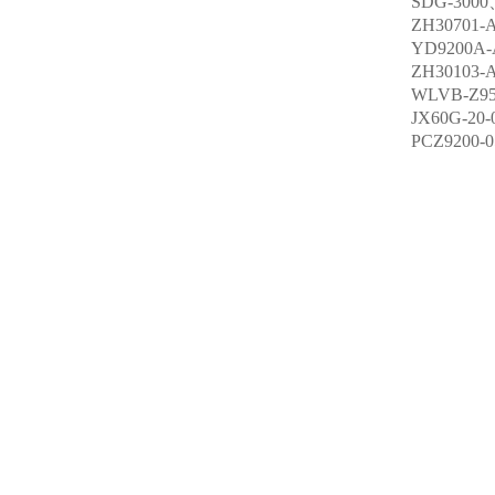
SDG-30
ZH30701-
YD9200A-
ZH30103-
WLVB-Z
JX60G-20
PCZ9200