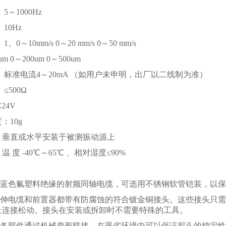
5～1000Hz
10Hz
、0～10mm/s 0～20 mm/s 0～50 mm/s
m 0～200um 0～500um
 标准电流4～20mA （如用户未申明，出厂以二线制为准）
≤500Ω
24V
：10g
：垂直或水平安装于被测振动源上
 度 -40℃～65℃ 、相对湿度≤90%
采用蓝色氟塑料绝缘的射频同轴电缆，可选用不锈钢软管铠装，以
、延伸电缆和前置器都带有防腐蚀的符合镀金铜接头。这些接头只需
止连接松动。接头在安装或拆卸时不需要特殊的工具。
整体各部件通过机械变形联接，在恶劣环境中可以保证探头的稳定