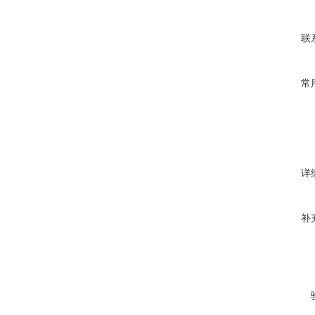
联
常
详
补