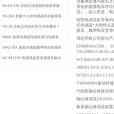
当被测金属与探头之
MLAS-030 压电式传感器的电荷泄漏机制是什么？
变化的振荡电压经过
流）。由上所述，电
YD-36J 质量大小对传感器的灵敏度和频率响应有何影响？
按照电涡流在导体内
式传感器*大的特点
YD-39 压电元件的封装方式有哪些？不同封装方式对传感器的影响是什么？
度高，频率响应宽
HN60 速度传感器现场校准与实验室校准的区别是什么？
湖北开航公司部分产
FDMH50ACDR 、 
SHQ-25X 速度传感器频率响应校准的方法是什么？
VB-Z980111-00-
HZ-891T05 电涡流速度传感器无输出信号，可能是哪些部件故障？
WT-dmb-0180-A0
3800XLA01F-X
WTDO-A2-B1-C1-
VMS600901振动转速膨
汽轮机轴位移探头转换器QBJ
轴位移涡流ZH30103-A0
胀差轴位移涡流前置器MV