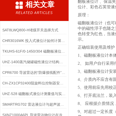
翻板液位计 、保温
相关文章
位计、彩色石英管液
RELATED ARTICLES
原理：
磁翻板液位计（也可
中的磁性浮子也随之
SAT8LWQ800-H堵煤开关选择方式
色转变为红色，当液
示。
CHR3016WK 投入式液位计如何计算出液位值
正确组装使用及维护
TKUHS-61F/0-1450/304 磁翻板液位计的远传模块有哪些作用
1、磁翻板液位计本
UHZ-1400蒸汽储罐磁性液位计结构特点
2、 如用户自行采
3、磁翻板液位计安
CPR6700 导波雷达的“防爆接线配件”有哪些要求？
4、介质内不应含有
CH-ZX1CP32400阻旋料位控制器安装接线
5、使用前应先用校
UHZ-528 磁翻板式液位计测量值与实际值偏差过大的原因是什么
6、打开底法兰，装
8、 应根据介质情
SMARTRG702 雷达液位计与超声波液位计的选择 WVD
9、对超过一定长度
SXNZ1000A6PL 导波雷达物位计在冷冻结晶釜中的应用