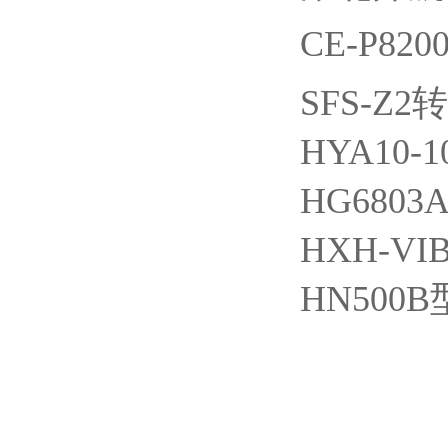
CE-P8
SFS-Z
HYA10-
HG680
HXH-V
HN50