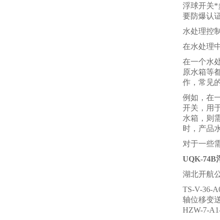
浮球开关*
要防爆认
水处理控
在水处理
在一个水
原水箱等
作，常见
例如，在
开关，用
水箱，则
时，产品
对于一些
UQK-7
湖北开航
TS-V-36
轴位移变送器H
HZW-7-A