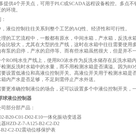
多提供4个开关点，可用于PLC或SCADA远程设备检控。多点
证的环境。
制：
中，液位控制往往关系到整个工艺的AQ性、经济性和可行性。
处理的工艺流程中，一般都有原水，中间水箱，产水箱，反洗水
都会比较大，尤其在大型的生产线，这时在水箱中往往需要使用
的有泵的启停，产水的启停等。而有些水箱虽然很大，但是并不
一个RO纯水生产线上，使用RO浓水作为反洗水储存在反洗水箱
于检测反洗时水箱中的水量，而不用检测水箱是否满溢。因为RO
需要设置低液位和高液位控制开关。高液位开关用于检测水箱是
水箱内产水是否足够，不足则需停止产水外送。
需要更准确控制液位的场合，还可以设置多个中液位控制开关，
4B浮球液位控制器
公司部分部产品：
-A02-B20-C01-D02-E10一体化振动变送器
ZD-Z-7-A125-B2-C2-D2
1-B2-C2-D2震动位移保护表