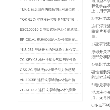
通用型不锈
释化学品
TEK-1 触点组件的接触电阻对液位控制有何影响，如何降低接触电阻？
上，用于
2.连杆浮
YQK-61 双浮球液位控制器的防虹吸排气组件
连杆浮球液
ESC100010-2 电极式锅炉水位传感器在锅炉停炉保养期间的维护要求是什么？
路簧片开
量。
EP-C81A1 电极式锅炉水位传感器在余热锅炉中的应用特点是什么？
3.磁浮球
YKS-231 浮球开关的浮球作为核心零配件，其材质选择需考虑哪些关键因素？
浮球开关
液部分和
ZC-KEY-03 地外行星大气探测配件作为星际气象工具在浮球开关中的作用
4.侧装浮
GSK-2C 浮球液位计量子引力传感配件作为时空曲率探测组件的作用
磁性侧装
的过程连
AN-10C5B 连杆式浮球物位计输出信号不同的机械故障点？
5.电缆浮
ZC-KEY-03 连杆式浮球物位计的测量精度等级怎么划分？
浮球液位
点。无毒
6.多点不