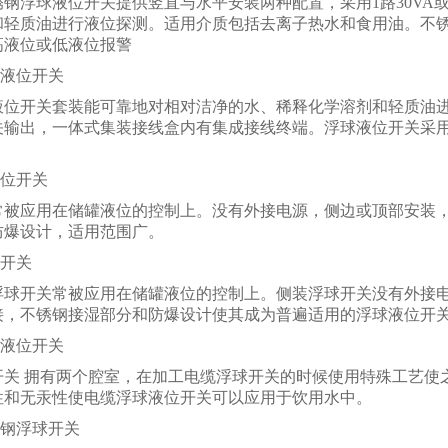
钢浮球液位开关提供竖直与水平安装两种配置，采用1路30VA或
和轻质油进行液位探测。适用介质包括去离子热水和食用油。不
高液位或低液位报警
球液位开关
位开关套装能可靠地对相对洁净的水、稀释化学溶剂和轻质油进行多点
关输出，一体式集装接线盒内有集成接线终端。浮球液位开关采
液位开关
常被应用在储罐液位的控制上。没有外接电源，侧边或顶部安装
防爆设计，适用范围广。
球开关
浮球开关常被应用在储罐液位的控制上。侧装浮球开关没有外接
接，不锈钢接湿部分和防爆设计使其成为普遍适用的浮球液位开
球液位开关
开关 拥有两个腔室，在加工电缆浮球开关的时候使用特殊工艺使
性和无汞性使电缆浮球液位开关可以应用于饮用水中。
锈钢浮球开关