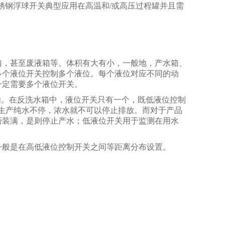
不锈钢浮球开关典型应用在高温和/或高压过程罐并且需
箱，甚至废液箱等。体积有大有小，一般地，产水箱、
多个液位开关控制多个液位。每个液位对应不同的动
一定需要多个液位开关。
内。在反洗水箱中，液位开关只有一个，既低液位控制
生产纯水不停，浓水就不可以停止排放。而对于产品
否装满，是则停止产水；低液位开关用于监测在用水
一般是在高低液位控制开关之间等距离分布设置。