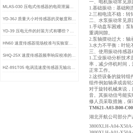
一、电机振动常见原
MLAS-030 压电式传感器的电荷泄漏机制是什么？
1.基础振动：基础
2.三相电流不稳：
YD-36J 质量大小对传感器的灵敏度和频率响应有何影响？
二、水泵振动常见原
1.手动盘车困难：
YD-39 压电元件的封装方式有哪些？不同封装方式对传感器的影响是什么？
重调间隙。
2.泵轴摆动过大：
HN60 速度传感器现场校准与实验室校准的区别是什么？
3.水力不平衡：叶
三、使用振动传感器
SHQ-25X 速度传感器频率响应校准的方法是什么？
1.工业振动分析技
率，减少停机时间，
HZ-891T05 电涡流速度传感器无输出信号，可能是哪些部件故障？
正常工作。
2.这些设备的旋转
组件例如轴承或齿轮
对于旋转机械来说，
音。其振动信号能实
修人员采取措施，保
TM621-A03-B00-C0
湖北开航公司部分产
3800XLH-A04-X50
3800XLH-A01-X50