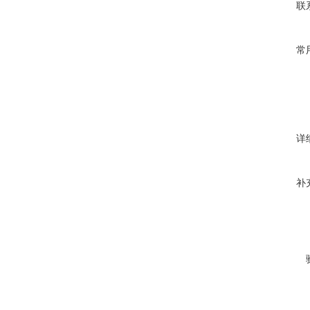
联
常
详
补