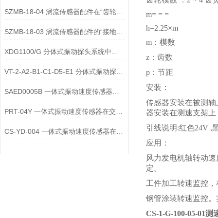
SZMB-18-04 涡流传感器配件在“齿轮箱与低速重载机械”监测中的应用
m= = =
h=2.25×m
SZMB-18-03 涡流传感器配件的“接地与屏蔽”不良会导致哪些
m：模数
XDG1100/G 分体式振动探头系统中的不锈钢铠装管配件
z：齿数
VT-2-A2-B1-C1-D5-E1 分体式振动探头系统中的防油防污护套
p：节距
安装：
SAED0005B 一体式振动速度传感器的维护便捷性体现在哪些方面？
传感器安装在被测轴
PRT-04Y 一体式振动速度传感器在交通运输领域的应用优势是什么
器安装在测速支架上
引线说明:红色24V 
CS-YD-004 一体式振动速度传感器在能源领域的应用场景有哪些？
应用：
风力发电机轴转动速
定。
工件加工转速监控，
钢管涂装转速监控。
CS-1-G-100-05-0