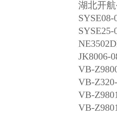
湖北开航
SYSE08-
SYSE25-
NE3502
JK8006
VB-Z98
VB-Z32
VB-Z980
VB-Z980