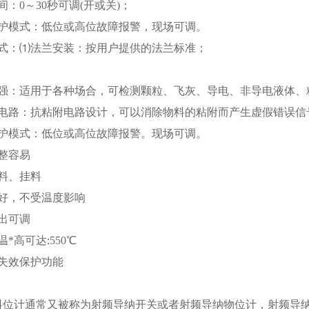
间：0～30秒可调(开或关)；
保护模式：低位或高位故障报警，现场可调。
形式：⑴法兰安装：按用户提供的法兰标准；
性强：适用于各种场合，可检测颗粒、飞灰、导电、非导电液体、
附电路：抗粘附电路设计，可以消除物料的粘附而产生虚假错误信
保护模式：低位或高位故障报警。现场可调。
整容易
料、挂料
性好，不受温度影响
出可调
*高可达:550℃
位失效保护功能
：
料位计通常又被称为射频导纳开关或者射频导纳物位计，射频导