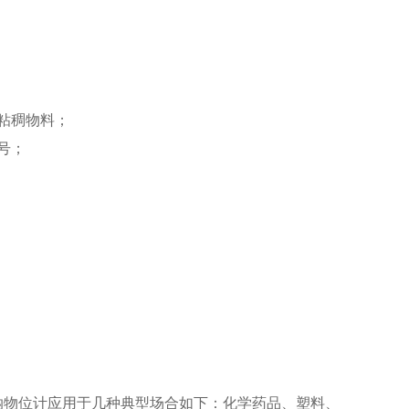
粘稠物料；
号；
纳物位计应用于几种典型场合如下：化学药品、塑料、