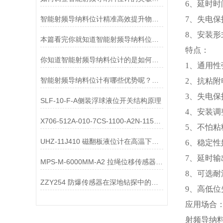
6、延时时
智能射频导纳料位计精准高效提升物料监控
7、失电
8、安装
本篇看完你就知道智能射频导纳料位计的运行原理了
特点：
你知道智能射频导纳料位计的是如何运行的么
1、通用
智能射频导纳料位计有哪些优势呢？一起来看看吧
2、抗粘
3、失电
SLF-10-F-A侧装浮球液位开关结构原理
4、安装调
X706-512A-010-7CS-1100-A2N-115导波雷达液位计技术参数
5、不怕粘
UHZ-11J410 磁翻板液位计在高温下如何进行预防性维护？
6、稳定
7、延时输
MPS-M-6000MM-A2 拉绳位移传感器要接地吗
8、可选耐温
ZZY254 防爆传感器在深地钻探中的耐温压与信号保真技术
9、高低
应用场合
射频导纳