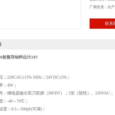
厂商性质：生产
联系
绍
-770射频导纳料位计24V
：
：220CAC±15% 50Hz；24VDC±5%；
率：4W；
号：继电器输出双刀双掷（DP/DT）；5安（阻性）、220VAC；
：-40～70℃；
置：0.5～500pF(可调)；