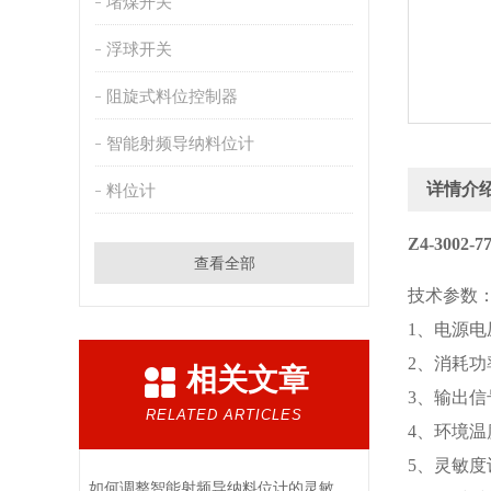
堵煤开关
浮球开关
阻旋式料位控制器
智能射频导纳料位计
详情介
料位计
Z4-3002
查看全部
技术参数
1、电源电压
2、消耗功
相关文章
3、输出信
RELATED ARTICLES
4、环境温度
5、灵敏度设
如何调整智能射频导纳料位计的灵敏度？