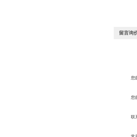
留言询
您
您
联
常