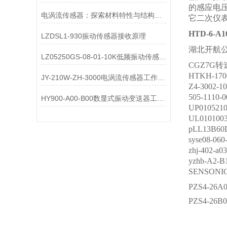
的感应电
电涡流传感器：探索材料特性与结构完整性的理想工具
它二次仪
HTD-6-
LZDSL1-930振动传感器接收原理
湖北开航
LZ05250GS-08-01-10K低频振动传感器原理
CGZ7G
HTKH-1
JY-210W-ZH-3000电涡流传感器工作原理
Z4-300
505-111
HY900-A00-B00数显式振动变送器工作原理
UP0105
UL0101
pLL13B
syse08-0
zhj-402
yzhb-A2-
SENSON
PZS4-26A0
PZS4-26B0