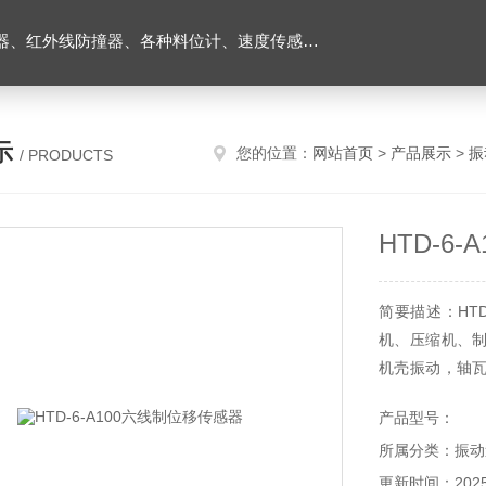
外线防撞器、各种料位计、速度传感器、堵煤开关等
示
您的位置：
网站首页
>
产品展示
>
振
/ PRODUCTS
HTD-6
简要描述：HT
机、压缩机、
机壳振动，轴
齿轮损坏等原因
产品型号：
所属分类：振动
更新时间：2025-