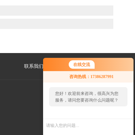
在线交流
联系我们
咨询热线：17386287991
您好！欢迎前来咨询，很高兴为您
服务，请问您要咨询什么问题呢？
微
信
二
您好，看您停留很久了，是否找到
维
了需求产品，您可以直接在线与我
码
联系！