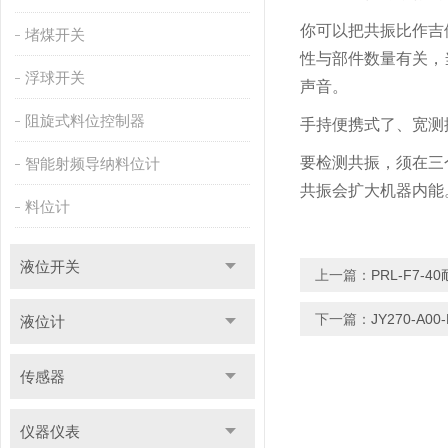
你可以把共振比作吉
堵煤开关
性与部件数量有关，
浮球开关
声音。
阻旋式料位控制器
手持便携式了、宽测
要检测共振，须在三
智能射频导纳料位计
共振会扩大机器内能
料位计
液位开关
上一篇：
PRL-F7
下一篇：
JY270-A
液位计
传感器
仪器仪表