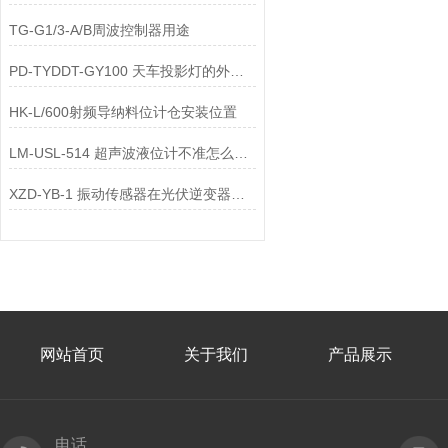
TG-G1/3-A/B周波控制器用途
PD-TYDDT-GY100 天车投影灯的外壳不仅要保护内部光学和电气配件
HK-L/600射频导纳料位计仓安装位置
LM-USL-514 超声波液位计不准怎么调整
XZD-YB-1 振动传感器在光伏逆变器上使用时，如何平衡低功耗与测量精度？
网站首页
关于我们
产品展示
电话