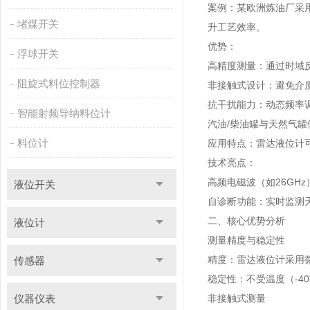
案例：某欧洲炼油厂采用导
堵煤开关
升工艺效率。
优势：
浮球开关
高精度测量：通过时域反
阻旋式料位控制器
非接触式设计：避免介质
抗干扰能力：动态频率
智能射频导纳料位计
汽油/柴油罐与天然气罐
料位计
应用特点：雷达液位计
技术亮点：
高频电磁波（如26GH
液位开关
自诊断功能：实时监测
二、核心优势分析
液位计
测量精度与稳定性
精度：雷达液位计采用
传感器
稳定性：不受温度（-40
仪器仪表
非接触式测量