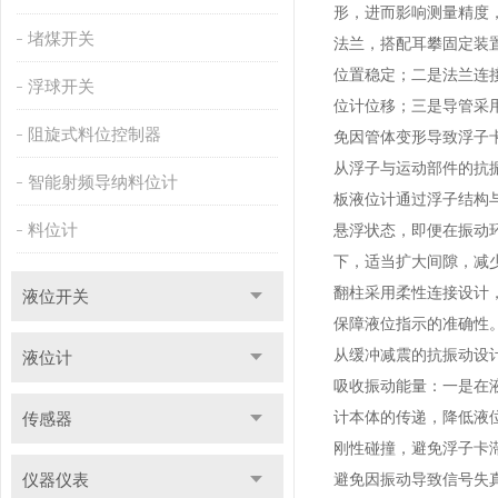
形，进而影响测量精度
堵煤开关
法兰，搭配耳攀固定装
位置稳定；二是法兰连
浮球开关
位计位移；三是导管采
阻旋式料位控制器
免因管体变形导致浮子
从浮子与运动部件的抗
智能射频导纳料位计
板液位计通过浮子结构
料位计
悬浮状态，即便在振动
下，适当扩大间隙，减
翻柱采用柔性连接设计
液位开关
保障液位指示的准确性
从缓冲减震的抗振动设
液位计
吸收振动能量：一是在
计本体的传递，降低液
传感器
刚性碰撞，避免浮子卡
仪器仪表
避免因振动导致信号失