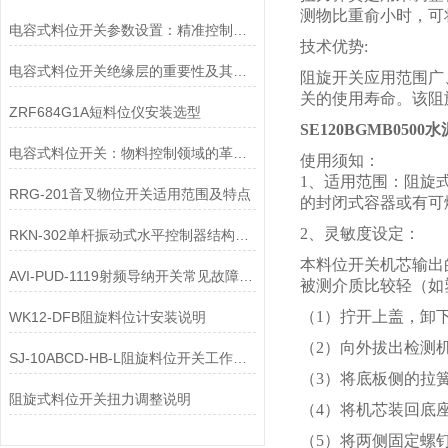
测物比重俞小时，可
电容式料位开关参数设置：精准控制的关键步骤
技术优势:
电容式料位开关绝缘层的重要性及其作用探析
阻旋开关应用范围广
关的使用寿命。该阻
ZRF684G1A短料位仪安装选型
SE120BGMB050
电容式料位开关：物料控制领域的革新者
使用须知：
1、适用范围：阻旋
RRG-201音叉物位开关适用范围及特点
的封闭式容器或有可
2、灵敏度设定：
RKN-302单杆振动式水平控制器结构特点
本料位开关机芯输出
AVI-PUD-1119射频导纳开关常见故障及处理方法
被测介质比较轻（如
（1）拧开上盖，卸
WK12-DFB阻旋料位计安装说明
（2）向外拔出检测
SJ-10ABCD-HB-L阻旋料位开关工作原理
（3）将底板侧的拉
阻旋式料位开关扭力调整说明
（4）将机芯装回底
（5）将两侧固定螺