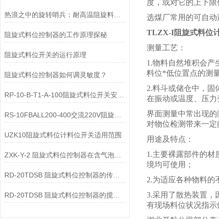
度，或对它的上下限
热浪之中的旋转哨兵：耐高温阻旋料位开关在料仓中的阻矩传感与隔绝逻辑
选煤厂常用的可自动
TLZX-I阻旋式料位
阻旋式料位控制器的工作原理探秘
测量工艺：
阻旋式料位开关的运行原理
1.物料自然堆积会
料位*低位置点的测
阻旋式料位控制器如何调灵敏度？
2.料斗或储仓中，
RP-10-B-T1-A-100阻旋式料位开关安装说明
在振动或温度、压力
界面测量中常出现的
RS-10FBALL200-400交流220V阻旋开关使用说明
对物位检测带来一定
UZK10阻旋式料位计料位开关适用范围
用途及特点：
1.主要裸露部件的
ZXK-Y-2 阻旋式料位控制器在含气泡液体中显示值偏大的原因是什么？
境均可使用；
RD-20TDSB 阻旋式料位控制器的传动间隙增大的原因是什么？
2.为适应各种物料
3.采用了散热装置
RD-20TDSB 阻旋式料位控制器的搅拌轴弯曲变形导致振动的原因是什么？
有现场料位状况指示