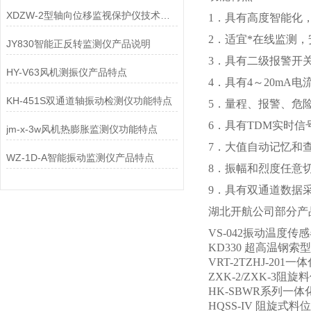
XDZW-2型轴向位移监视保护仪技术参数
1．具有高度智能化
2．适宜*在线监测
JY830智能正反转监测仪产品说明
3．具有二级报警开
HY-V63风机测振仪产品特点
4．具有4～20mA
KH-451S双通道轴振动检测仪功能特点
5．量程、报警、危
6．具有TDM实时信
jm-x-3w风机热膨胀监测仪功能特点
7．大值自动记忆和
WZ-1D-A智能振动监测仪产品特点
8．振幅和烈度任意
9．具有双通道数据
湖北开航公司部分产
VS-042振动温度传
KD330 超高温钢
VRT-2TZHJ-20
ZXK-2/ZXK-3阻
HK-SBWR系列一
HQSS-IV 阻旋式料