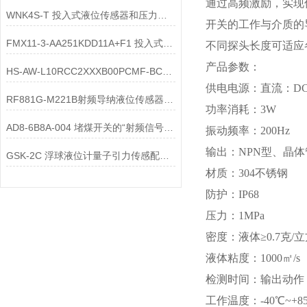
通过高频激励，实现
WNK4S-T 投入式液位传感器和压力式液位计变送器的区别
开关的工作与介质的
FMX11-3-AA251KDD11A+F1 投入式液位传感器测量值偏移怎么办
不同探头长度可适应
产品参数：
HS-AW-L10RCC2XXXB00PCMF-BCBAAX超声波液位传感器安装调试
供电电源：直流：DC2
RF881G-M221B射频导纳液位传感器说明书
功率消耗：3W
AD8-6B8A-004 堵煤开关的“射频信号发射-接收”链路原理是什么？
振动频率：200Hz
输出：NPN型、晶体
GSK-2C 浮球液位计量子引力传感配件作为时空曲率探测组件的作用
材质：304不锈钢
防护：IP68
压力：1MPa
密度：液体≥0.7克/
液体粘度：1000㎡/s
检测时间：输出动作（
工作温度：-40℃~+