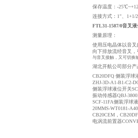
保存温度：-25℃~+1
连接方式：1"、1+1/2
FTL31-1587/0音
测量原理：
使用压电晶体以音叉
向下排放流经音叉，
与音叉接触，又可切换
湖北开航公司部分产
CB20DFQ 侧装浮
ZHJ-3D-A1-B1-C
侧装浮球液位开关SCF
振动传感器QBJ-3800X
SCF-11FA侧装浮球
20MMS-WT0181-
CB20CEM，CB20
电涡流前置器CONVERTO