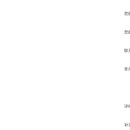
您
您
联
常
详
补