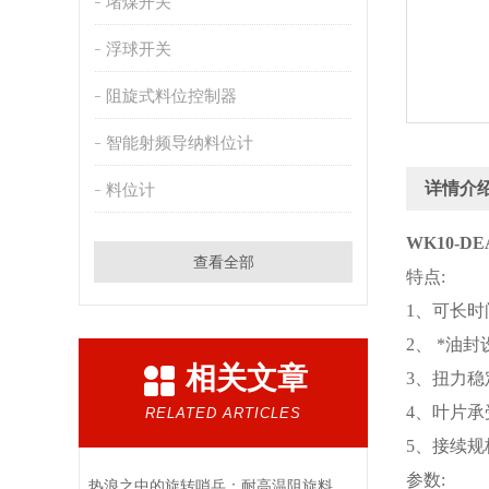
堵煤开关
浮球开关
阻旋式料位控制器
智能射频导纳料位计
详情介
料位计
WK10-
查看全部
特点:
1、可长时
2、 *油
相关文章
3、扭力稳
4、叶片
RELATED ARTICLES
5、接续
参数:
热浪之中的旋转哨兵：耐高温阻旋料位开关在料仓中的阻矩传感与隔绝逻辑