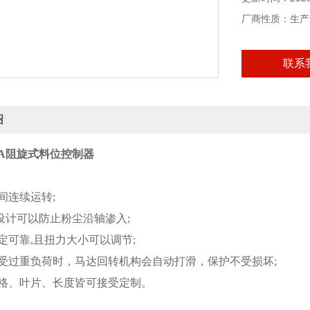
厂商性质：生产
联系
绍
DEA阻旋式料位控制器
间连续运转;
封设计可以防止粉尘沿轴渗入;
定可靠,且扭力大小可以调节;
承受过重负荷时，马达回转机构会自动打滑，保护不受损坏;
规格、叶片、长度皆可接受定制。