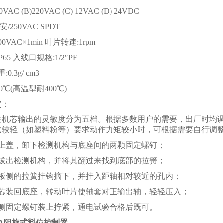
0VAC (B)220VAC (C) 12VAC (D) 24VDC
/250VAC SPDT
00VAC×1min 叶片转速:1rpm
65 入线口规格:1/2″PF
0.3g/ cm3
80℃(高温型耐400℃)
定：
关机芯输出的灵敏度分为五档。根据多数用户的需要，出厂时均
比较轻（如塑料粉等）要求动作力矩较小时，可根据需要自行调
开上盖，卸下检测机构与底座间的两颗固定螺钉；
外拔出检测机构，并将其翻过来找到底部的拉簧；
底板侧的拉簧挂钩摘下，并挂入距轴相对较近的孔内；
机芯装回底座，转动叶片使轴套对正输出轴，轻轻压入；
两侧固定螺钉装上拧紧，通电试验合格后既可。
DEA阻旋式料位控制器