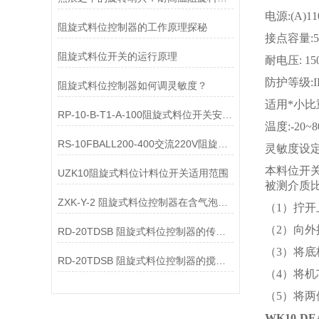
电源:(A)11
阻旋式料位控制器的工作原理探秘
接点容量:5安
阻旋式料位开关的运行原理
耐电压: 15
防护等级:IP
阻旋式料位控制器如何调灵敏度？
适用*小比重:
RP-10-B-T1-A-100阻旋式料位开关安装说明
温度:-20~
RS-10FBALL200-400交流220V阻旋开关使用说明
灵敏度设
本料位开
UZK10阻旋式料位计料位开关适用范围
被测介质
ZXK-Y-2 阻旋式料位控制器在含气泡液体中显示值偏大的原因是什么？
（1）拧
（2）向
RD-20TDSB 阻旋式料位控制器的传动间隙增大的原因是什么？
（3）将
RD-20TDSB 阻旋式料位控制器的搅拌轴弯曲变形导致振动的原因是什么？
（4）将
（5）将
WK10-