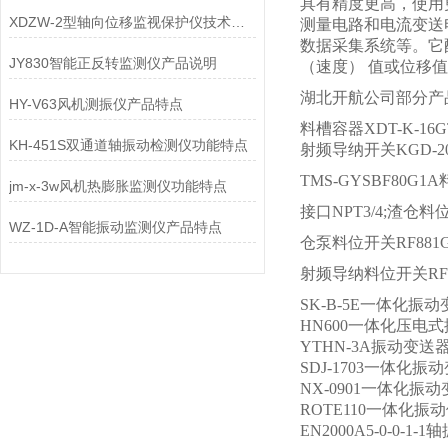
具有精度更高，使用
XDZW-2型轴向位移监视保护仪技术参数
测量电路和电流变送电
数据采集系统等。它
JY830智能正反转监测仪产品说明
（速度） 值或位移
湖北开航公司部分产
HY-V63风机测振仪产品特点
料槽容器XDT-K-1
KH-451S双通道轴振动检测仪功能特点
射频导纳开关KGD-20
TMS-GYSBF80G1
jm-x-3w风机热膨胀监测仪功能特点
接口NPT3/4;渣仓料
WZ-1D-A智能振动监测仪产品特点
仓泵料位开关RF881
射频导纳料位开关RF80
SK-B-5E一体化振
HN600一体化压电
YTHN-3A振动变送
SDJ-1703一体化振
NX-0901一体化振
ROTE110一体化振
EN2000A5-0-0-