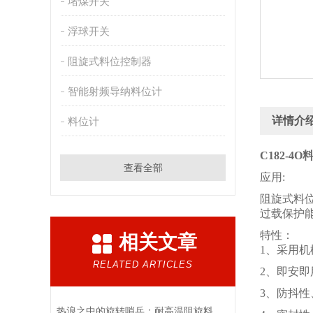
堵煤开关
浮球开关
阻旋式料位控制器
智能射频导纳料位计
详情介
料位计
C182-4
查看全部
应用:
阻旋式料
过载保护
特性：
相关文章
1、采用
RELATED ARTICLES
2、即安即
3、防抖
热浪之中的旋转哨兵：耐高温阻旋料位开关在料仓中的阻矩传感与隔绝逻辑