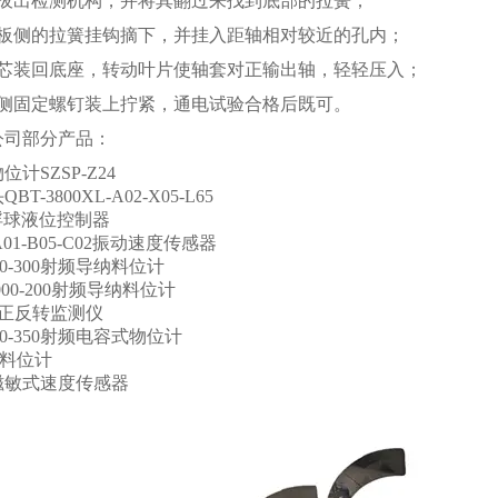
外拔出检测机构，并将其翻过来找到底部的拉簧；
底板侧的拉簧挂钩摘下，并挂入距轴相对较近的孔内；
机芯装回底座，转动叶片使轴套对正输出轴，轻轻压入；
两侧固定螺钉装上拧紧，通电试验合格后既可。
公司部分产品：
计SZSP-Z24
T-3800XL-A02-X05-L65
W浮球液位控制器
-A01-B05-C02振动速度传感器
000-300射频导纳料位计
T000-200射频导纳料位计
0B正反转监测仪
000-350射频电容式物位计
锤料位计
03磁敏式速度传感器