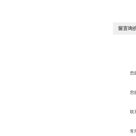
留言询
您
您
联
常