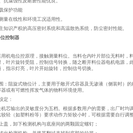
性、抗腐蚀性及耐磨性能优良。
载保护功能
的测量在线性和环境工况适用性。
自主知识产权的高压密封系统和高温散热系统，防尘密封性能。
O料位控制器
：
采用机电位控原理，接触测量料位。当料仓内叶片部位无料时，料
时，叶片旋转受阻，控制信号转换，随之断开料位器电机电源，
通，指示灯亮，叶片开始旋转，控制信号切换。
：
范围：阻旋式物位计，主要用于敞开式容器及无渗液（侧装时）的
容器或有可燃性挥发气体的物料环境使用。
设定：
关机芯输出的灵敏度分为五档。根据多数用户的需要，出厂时均
比较轻（如塑料粉等）要求动作力矩较小时，可根据需要自行调
开上盖，卸下检测机构与底座间的两颗固定螺钉；