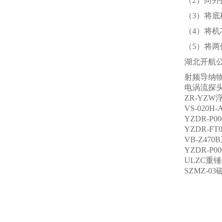
（2）向
（3）将
（4）将
（5）将
湖北开航
射频导纳物位
电涡流探头QB
ZR-YZ
VS-020H
YZDR-P
YZDR-F
VB-Z47
YZDR-P
ULZC重
SZMZ-