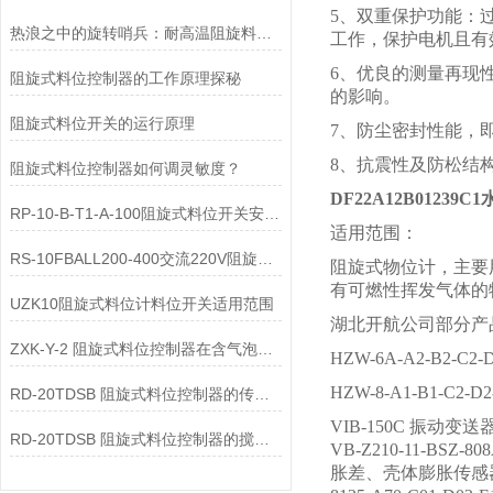
5、双重保护功能：
热浪之中的旋转哨兵：耐高温阻旋料位开关在料仓中的阻矩传感与隔绝逻辑
工作，保护电机且有
6、优良的测量再现
阻旋式料位控制器的工作原理探秘
的影响。
阻旋式料位开关的运行原理
7、防尘密封性能，即
8、抗震性及防松结
阻旋式料位控制器如何调灵敏度？
DF22A12B0123
RP-10-B-T1-A-100阻旋式料位开关安装说明
适用范围：
RS-10FBALL200-400交流220V阻旋开关使用说明
阻旋式物位计，主要
有可燃性挥发气体的
UZK10阻旋式料位计料位开关适用范围
湖北开航公司部分产
ZXK-Y-2 阻旋式料位控制器在含气泡液体中显示值偏大的原因是什么？
HZW-6A-A2-B2-C
HZW-8-A1-B1-C2
RD-20TDSB 阻旋式料位控制器的传动间隙增大的原因是什么？
VIB-150C 振动变送
RD-20TDSB 阻旋式料位控制器的搅拌轴弯曲变形导致振动的原因是什么？
VB-Z210-11-BSZ
胀差、壳体膨胀传感器DWQZ