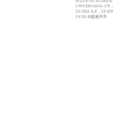
8125-A70-C01-D0
CWY-DO-02-01-17
LY1Z01-A/Z，LY1Z
LY101-B超速开关