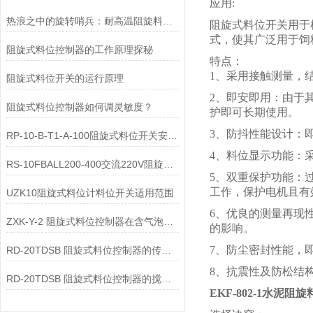
应用:
热浪之中的旋转哨兵：耐高温阻旋料位开关在料仓中的阻矩传感与隔绝逻辑
阻旋式料位开关用于
式，使其广泛用于饲
阻旋式料位控制器的工作原理探秘
特点：
1、采用接触测量，
阻旋式料位开关的运行原理
2、即安即用：由于
阻旋式料位控制器如何调灵敏度？
护即可长期使用。
3、防抖性能设计：
RP-10-B-T1-A-100阻旋式料位开关安装说明
4、料位显示功能：
RS-10FBALL200-400交流220V阻旋开关使用说明
5、双重保护功能：
工作，保护电机且有
UZK10阻旋式料位计料位开关适用范围
6、优良的测量再现
ZXK-Y-2 阻旋式料位控制器在含气泡液体中显示值偏大的原因是什么？
的影响。
7、防尘密封性能，即
RD-20TDSB 阻旋式料位控制器的传动间隙增大的原因是什么？
8、抗震性及防松结
RD-20TDSB 阻旋式料位控制器的搅拌轴弯曲变形导致振动的原因是什么？
EKF-802-1水泥阻