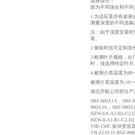
选择诀窍：
因为不同场合和不同
1.为适应某些有渗
测量深度的不同选购
注：由于顶置安装时
装。
2.侧装时也可定制
3.检测叶片规格，
时，须选用特定叶片
4.被测介质温度为80~
被测介质温度为-10~
湖北开航公司部分产
SRF-600A1A，SRF-
900A3A，SRF-900
HZW-6A-A2-B2-C
HZW-8-A1-B1-C2
VIB-150C 振动变送
VB-Z210-11-BSZ