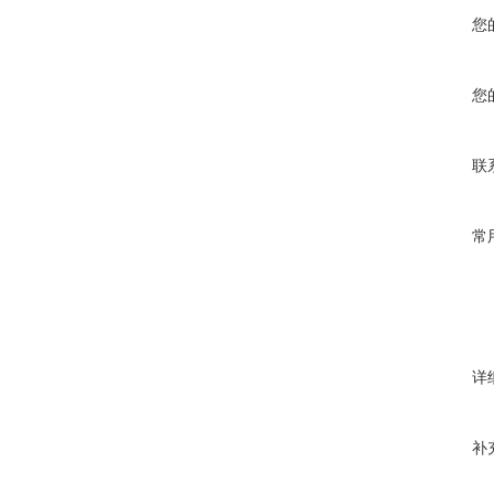
您
您
联
常
详
补