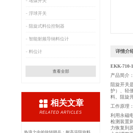
堵煤开关
浮球开关
阻旋式料位控制器
智能射频导纳料位计
详情介
料位计
EKK-71
查看全部
产品简介
阻旋开关
护）、轻
料。阻旋
相关文章
工作原理
RELATED ARTICLES
利用永磁
检测装置
力恢复到
热浪之中的旋转哨兵：耐高温阻旋料位开关在料仓中的阻矩传感与隔绝逻辑