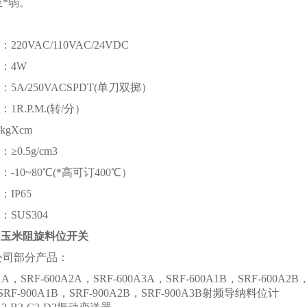
*弱。
：
220VAC/110VAC/24VDC
率：4W
：5A/250VACSPDT(单刀双掷）
1R.P.M.(转/分）
kgXcm
≥0.5g/cm3
：-10~80℃(*高可订400℃）
：IP65
：SUS304
0-1玉米阻旋料位开关
公司部分产品：
1A，SRF-600A2A，SRF-600A3A，SRF-600A1B，SRF-600A2B，
SRF-900A1B，SRF-900A2B，SRF-900A3B射频导纳料位计