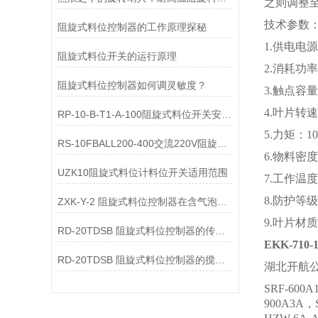
之则调整至
技术参数
阻旋式料位控制器的工作原理探秘
1.供电电源：
阻旋式料位开关的运行原理
2.消耗功
阻旋式料位控制器如何调灵敏度？
3.触点容量
4.叶片转速：
RP-10-B-T1-A-100阻旋式料位开关安装说明
5.力矩：10
RS-10FBALL200-400交流220V阻旋开关使用说明
6.物料密度：
UZK10阻旋式料位计料位开关适用范围
7.工作温度
8.防护等级
ZXK-Y-2 阻旋式料位控制器在含气泡液体中显示值偏大的原因是什么？
9.叶片材质
RD-20TDSB 阻旋式料位控制器的传动间隙增大的原因是什么？
EKK-71
RD-20TDSB 阻旋式料位控制器的搅拌轴弯曲变形导致振动的原因是什么？
湖北开航
SRF-600A
900A3A，