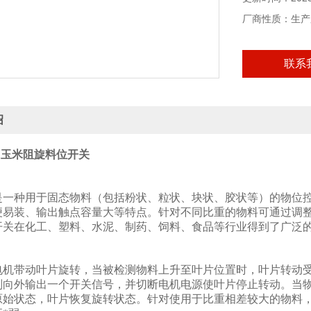
厂商性质：生产
联系
绍
0-1玉米阻旋料位开关
：
是一种用于固态物料（包括粉状、粒状、块状、胶状等）的物位
便易装、输出触点容量大等特点。针对不同比重的物料可通过调
开关在化工、塑料、水泥、制药、饲料、食品等行业得到了广泛
：
电机带动叶片旋转，当被检测物料上升至叶片位置时，叶片转动
则向外输出一个开关信号，并切断电机电源使叶片停止转动。当
原始状态，叶片恢复旋转状态。针对使用于比重相差较大的物料，