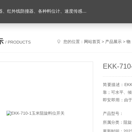
外线防撞器、各种料位计、速度传感器、堵煤开关等
示
您的位置：
网站首页
>
产品展示
>
物
/ PRODUCTS
EKK-7
简要描述：EK
靠；可水平、倾
即安即用：由
任何电磁波干扰
产品型号：
所属分类：阻旋
更新时间：2023-