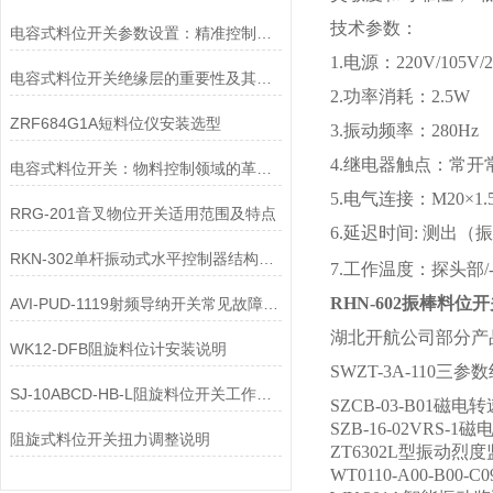
技术参数：
电容式料位开关参数设置：精准控制的关键步骤
1.电源：220V/105V/
电容式料位开关绝缘层的重要性及其作用探析
2.功率消耗：2.5W
ZRF684G1A短料位仪安装选型
3.振动频率：280Hz
4.继电器触点：常开常闭
电容式料位开关：物料控制领域的革新者
5.电气连接：M20×1.5
RRG-201音叉物位开关适用范围及特点
6.延迟时间: 测出（
RKN-302单杆振动式水平控制器结构特点
7.工作温度：探头部/-30
RHN-602振棒料位
AVI-PUD-1119射频导纳开关常见故障及处理方法
湖北开航公司部分产
WK12-DFB阻旋料位计安装说明
SWZT-3A-110三
SJ-10ABCD-HB-L阻旋料位开关工作原理
SZCB-03-B01磁
SZB-16-02VRS-
阻旋式料位开关扭力调整说明
ZT6302L型振动烈
WT0110-A00-B00