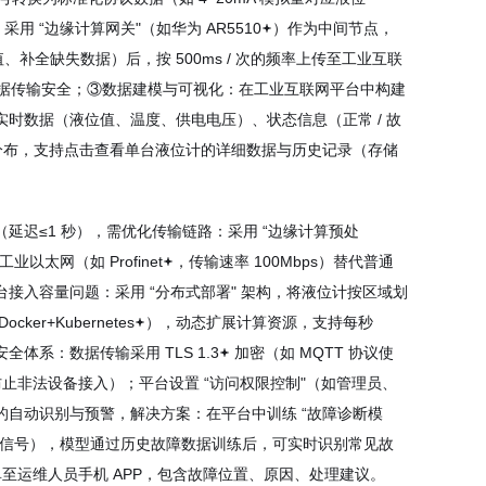
采用 “边缘计算网关"（如华为 AR5510
）作为中间节点，
全缺失数据）后，按 500ms / 次的频率上传至工业互联
确保数据传输安全；③数据建模与可视化：在工业互联网平台中构建
实时数据（液位值、温度、供电电压）、状态信息（正常 / 故
态分布，支持点击查看单台液位计的详细数据与历史记录（存储
迟≤1 秒），需优化传输链路：采用 “边缘计算预处
太网（如 Profinet
，传输速率 100Mbps）替代普通
入容量问题：采用 “分布式部署" 架构，将液位计按区域划
+Kubernetes
），动态扩展计算资源，支持每秒
体系：数据传输采用 TLS 1.3
加密（如 MQTT 协议使
，防止非法设备接入）；平台设置 “访问权限控制"（如管理员、
自动识别与预警，解决方案：在平台中训练 “故障诊断模
流信号），模型通过历史故障数据训练后，可实时识别常见故
至运维人员手机 APP，包含故障位置、原因、处理建议。