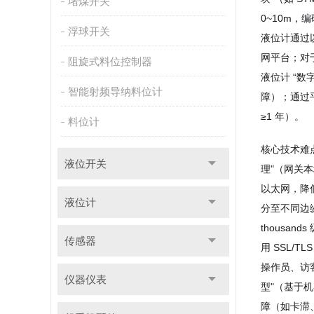
堵煤开关
0~10m，
浮球开关
液位计通过以
网平台；对
阻旋式料位控制器
液位计 “
智能射频导纳料位计
障）；通过
≥1 年）。
料位计
核心技术难
液位开关
理"（网关本
以太网，降
液位计
分至不同边缘
thousa
传感器
用 SSL/
操作员、访
仪器仪表
型"（基于
障（如卡滞