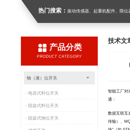
热门搜索：
振动传感器、起重机配件、限位器、红
技术文
产品分类
PRODUCT CATEGORY
物（液）位开关
智能工厂对
电容式料位开关
通：
阻旋式料位开关
数据互联互
阻旋式物位开关
传输）、MQ
块"（如 STM