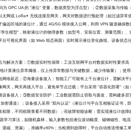
编码为 OPC UA 的 “液位" 变量，数据类型为浮点型）；②数据采集与传输：
太网或 LoRa
无线连接至网关，网关对数据进行预处理（如过滤异常值、补
于偏远区域的液位计，通过 4G/5G 模块接入公网，利用 VPN 隧道
数字孪生模型"，映射液位计的物理参数（如型号、安装位置、测量范围）、
平台可视化界面（如 Web 组态画面）实时展示液位变化曲线、设备状
点与解决方案：①数据实时性保障：工业互联网平台对数据实时性要求高（延
地计算液位异常阈值，仅上传异常数据与关键数据，减少传输量）；使用工业以
低网络延迟；②海量设备接入：智能工厂可能有上千台液位计，需解决平台接
网关，网关再接入平台，避免单节点过载；平台采用 “容器化部署"（如 Docker
nds 级设备接入；③数据安全防护：工业数据需防止窃取与篡改，需构建多层安全
TLS 加密通道）；设备接入采用 “双向认证"（液位计与平台互相验证证书
客权限，不同权限查看不同数据）；④故障智能诊断：需实现液位计故障的
机器学习算法，如随机森林，输入参数包括液位波动幅度、磁钢磁性、电
、退磁、泄漏），准确率≥90%；当检测到故障时，平台自动推送维修工单