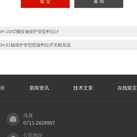
SH-10XZ螺纹轴保护管型料位计
KH-61轴保护管型阻旋料位开关耐高温
示
新闻资讯
技术文章
在线留言
传真
0713-2829997
公司地址