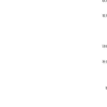
联
常
详
补