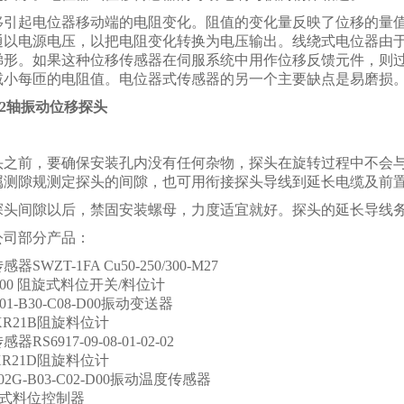
移引起电位器移动端的电阻变化。阻值的变化量反映了位移的量
通以电源电压，以把电阻变化转换为电压输出。线绕式电位器由
梯形。如果这种位移传感器在伺服系统中用作位移反馈元件，则
减小每匝的电阻值。电位器式传感器的另一个主要缺点是易磨损
22a2轴振动位移探头
头之前，要确保安装孔内没有任何杂物，探头在旋转过程中不会
属测隙规测定探头的间隙，也可用衔接探头导线到延长电缆及前
探头间隙以后，禁固安装螺母，力度适宜就好。探头的延长导线
公司部分产品：
SWZT-1FA Cu50-250/300-M27
1500 阻旋式料位开关/料位计
A01-B30-C08-D00振动变送器
XR21B阻旋料位计
RS6917-09-08-01-02-02
XR21D阻旋料位计
A02G-B03-C02-D00振动温度传感器
阻旋式料位控制器