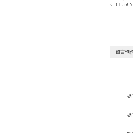
C181-3
留言询
您
您