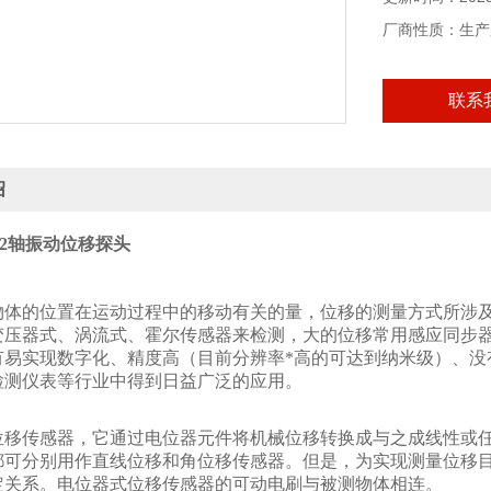
厂商性质：生产
联系
绍
22a2轴振动位移探头
物体的位置在运动过程中的移动有关的量，位移的测量方式所涉
变压器式、涡流式、霍尔传感器来检测，大的位移常用感应同步
有易实现数字化、精度高（目前分辨率*高的可达到纳米级）、没
检测仪表等行业中得到日益广泛的应用。
：
位移传感器，它通过电位器元件将机械位移转换成与之成线性或
都可分别用作直线位移和角位移传感器。但是，为实现测量位移
定关系。电位器式位移传感器的可动电刷与被测物体相连。