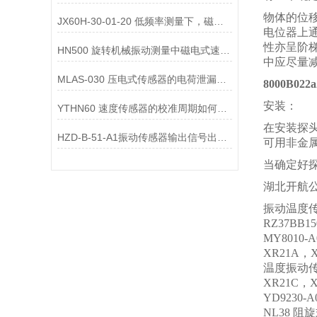
物体的位
JX60H-30-01-20 低频率测量下，磁电式一体化振动变送器的选型注意事项？
电位器上
性亦呈阶
HN500 旋转机械振动测量中磁电式速度变送器的选型要点是什么？
中应尽量
MLAS-030 压电式传感器的电荷泄漏机制是什么？
8000B0
安装：
YTHN60 速度传感器的校准周期如何确定？
在安装探
HZD-B-51-A1振动传感器输出信号出现 “工频干扰”，可能的原因有哪些？
可用非金
当确定好
湖北开航
振动温度传感器
RZ37BB
MY8010-
XR21A，
温度振动传感器
XR21C，
YD9230-
NL38 