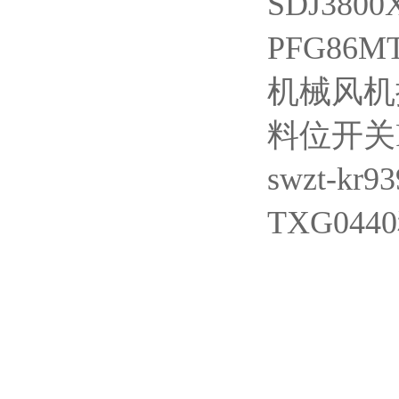
SDJ380
PFG86
机械风机探头
料位开关F
swzt-k
TXG04