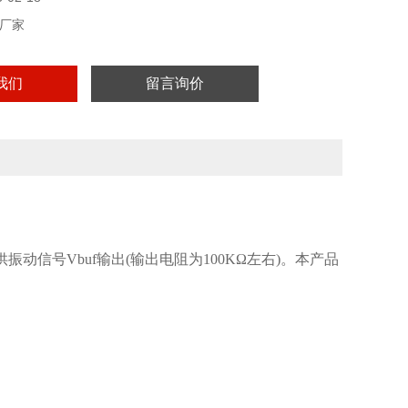
厂家
我们
留言询价
动信号Vbuf输出(输出电阻为100KΩ左右)。本产品