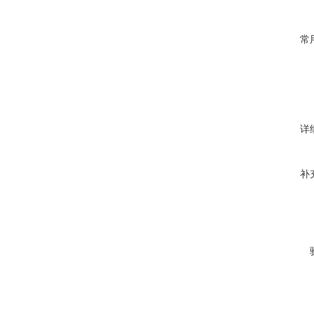
常
详
补