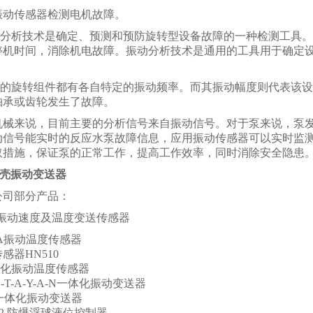
振动传感器检测电机故障。
振动分析技术是确定、预测和预防旋转型设备故障的一种检测工具
停机时间，消除机电故障。振动分析技术是通用的工具用于确定
。
设备的旋转组件都有各自特定的振动频率。而其振动幅度则代表该
轴承或齿轮发生了故障。
机械来说，目前主要的分析信号来自振动信号。对于泵来说，泵
动信号能实时的反应水泵故障信息，应用振动传感器可以实时监
取措施，保证泵的正常工作，提高工作效率，同时消除安全隐患
0机壳振动变送器
公司部分产品：
A型振动速度及温度变送传感器
F/A振动温度传感器
感器HN510
一体化振动温度传感器
21-T-A-Y-A-N一体化振动变送器
20一体化振动变送器
A-2 防爆浮球液位控制器