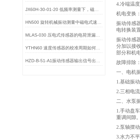
4.冷端温
JX60H-30-01-20 低频率测量下，磁电式一体化振动变送器的选型注意事项？
机电变换
HN500 旋转机械振动测量中磁电式速度变送器的选型要点是什么？
振动传感
电转换装
MLAS-030 压电式传感器的电荷泄漏机制是什么？
振动传感
分加以接
YTHN60 速度传感器的校准周期如何确定？
部分和机
HZD-B-51-A1振动传感器输出信号出现 “工频干扰”，可能的原因有哪些？
故障排除
一、电机
1.基础
2.三相
二、水泵
1.手动
重调间隙
2.泵轴
3.水力