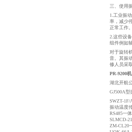
三、使用
1.工业
率，减少
正常工作
2.这些
组件例如
对于旋转
音。其振
修人员采
PR-920
湖北开航
GJ500
SWZT-1
振动温度传
RS485
SLMCD-
ZM-CL
UQK-66