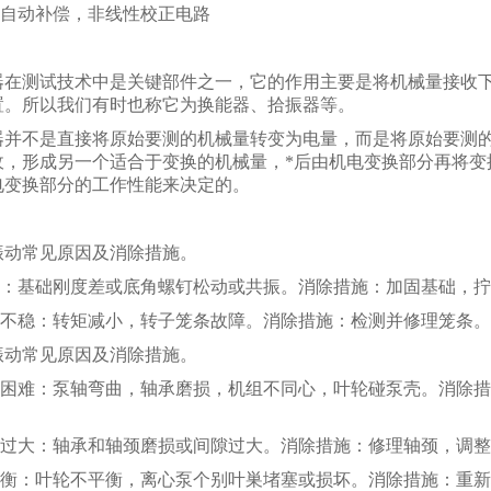
度自动补偿，非线性校正电路
：
器在测试技术中是关键部件之一，它的作用主要是将机械量接收
置。所以我们有时也称它为换能器、拾振器等。
器并不是直接将原始要测的机械量转变为电量，而是将原始要测
收，形成另一个适合于变换的机械量，*后由机电变换部分再将变
电变换部分的工作性能来决定的。
：
振动常见原因及消除措施。
振动：基础刚度差或底角螺钉松动或共振。消除措施：加固基础，
电流不稳：转矩减小，转子笼条故障。消除措施：检测并修理笼条。
振动常见原因及消除措施。
盘车困难：泵轴弯曲，轴承磨损，机组不同心，叶轮碰泵壳。消除
。
摆动过大：轴承和轴颈磨损或间隙过大。消除措施：修理轴颈，调
不平衡：叶轮不平衡，离心泵个别叶巣堵塞或损坏。消除措施：重