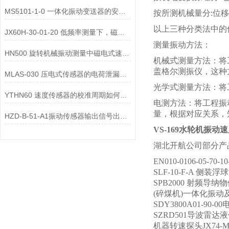
MS5101-1-0 一体化振动变送器的安装位置选择对测量精度的影响有哪些？
按所测机械量分:位
以上三种分类法中的
JX60H-30-01-20 低频率测量下，磁电式一体化振动变送器的选型注意事项？
测量振动方法：
HN500 旋转机械振动测量中磁电式速度变送器的选型要点是什么？
机械式测量方法：将
盖格尔测振仪，这种
MLAS-030 压电式传感器的电荷泄漏机制是什么？
光学式测量方法：将
YTHN60 速度传感器的校准周期如何确定？
电测方法：将工程振
量，根据对应关系，
HZD-B-51-A1振动传感器输出信号出现 “工频干扰”，可能的原因有哪些？
VS-169水轮机振动
湖北开航公司部分产
EN010-0106-05-70
SLF-10-F-A 侧装
SPB2000 射频导纳
(碎煤机)一体化振动及温
SDY3800A01-90
SZRD501导波雷达
机器转速探头JX74-M1