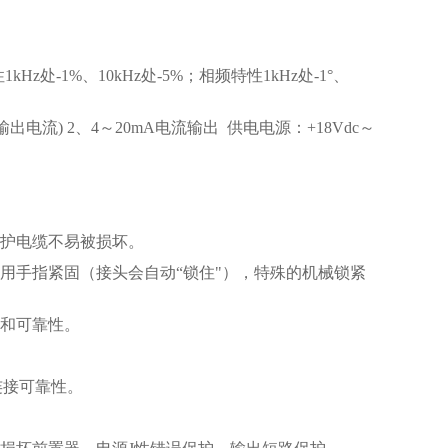
1kHz处-1%、10kHz处-5%；相频特性1kHz处-1°、
含输出电流) 2、4～20mA电流输出 供电电源：+18Vdc～
保护电缆不易被损坏。
用手指紧固（接头会自动“锁住"），特殊的机械锁紧
性和可靠性。
保连接可靠性。