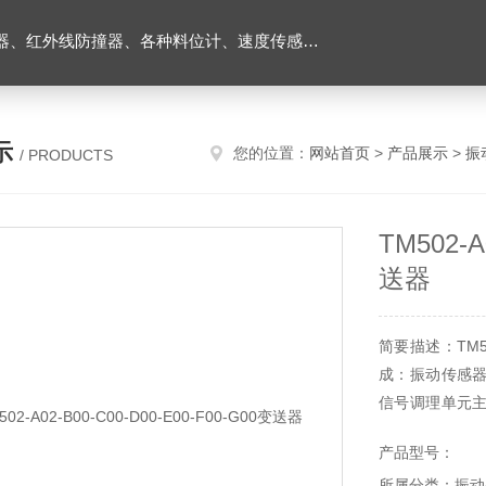
外线防撞器、各种料位计、速度传感器、堵煤开关等
示
您的位置：
网站首页
>
产品展示
>
振
/ PRODUCTS
TM502-A
送器
简要描述：TM502
成：振动传感
信号调理单元
具备显示单元。
产品型号：
所属分类：振动