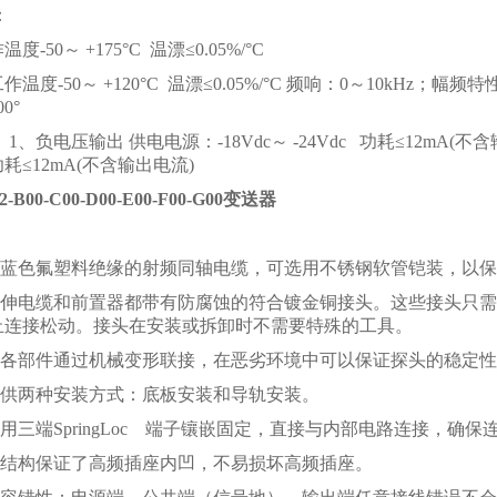
：
-50～ +175°C 温漂≤0.05%/°C
温度-50～ +120°C 温漂≤0.05%/°C 频响：0～10kHz；幅频特性
00°
1、负电压输出 供电电源：-18Vdc～ -24Vdc 功耗≤12mA(不
 功耗≤12mA(不含输出电流)
2-B00-C00-D00-E00-F00-G00变送器
采用蓝色氟塑料绝缘的射频同轴电缆，可选用不锈钢软管铠装，以
、延伸电缆和前置器都带有防腐蚀的符合镀金铜接头。这些接头只需
止连接松动。接头在安装或拆卸时不需要特殊的工具。
整体各部件通过机械变形联接，在恶劣环境中可以保证探头的稳定
提供两种安装方式：底板安装和导轨安装。
采用三端SpringLoc 端子镶嵌固定，直接与内部电路连接，确
器的结构保证了高频插座内凹，不易损坏高频插座。