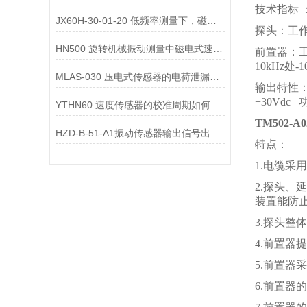
技术指标 
JX60H-30-01-20 低频率测量下，磁电式一体化振动变送器的选型注意事项？
探头：工作温度
HN500 旋转机械振动测量中磁电式速度变送器的选型要点是什么？
前置器：工作
10kHz处-1
MLAS-030 压电式传感器的电荷泄漏机制是什么？
输出特性： 
+30Vdc
YTHN60 速度传感器的校准周期如何确定？
TM502-A0
HZD-B-51-A1振动传感器输出信号出现 “工频干扰”，可能的原因有哪些？
特点：
1.电缆
2.探头
装置能防
3.探头
4.前置器
5.前置器
6.前置