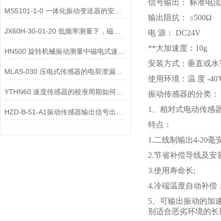
信号输出： 标准电流
MS5101-1-0 一体化振动变送器的安装位置选择对测量精度的影响有哪些？
输出阻抗： ≤500Ω
JX60H-30-01-20 低频率测量下，磁电式一体化振动变送器的选型注意事项？
电 源： DC24V
**大加速度：10g
HN500 旋转机械振动测量中磁电式速度变送器的选型要点是什么？
安装方式：垂直或水
MLAS-030 压电式传感器的电荷泄漏机制是什么？
使用环境：温 度 -40
YTHN60 速度传感器的校准周期如何确定？
振动传感器的分类：
1、相对式电动传感器
HZD-B-51-A1振动传感器输出信号出现 “工频干扰”，可能的原因有哪些？
特点：
1.二线制输出4-20毫安
2.节省补偿导线及安
3.使用寿命长;
4.冷端温度自动补
5、可输出振动的加
别适合恶劣环境的长