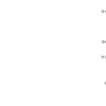
常
详
补