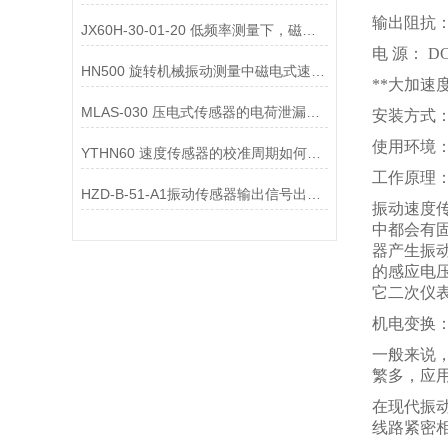
输出阻抗： 
JX60H-30-01-20 低频率测量下，磁电式一体化振动变送器的选型注意事项？
电 源： DC
HN500 旋转机械振动测量中磁电式速度变送器的选型要点是什么？
**大加速度
MLAS-030 压电式传感器的电荷泄漏机制是什么？
安装方式
使用环境：温
YTHN60 速度传感器的校准周期如何确定？
工作原理
HZD-B-51-A1振动传感器输出信号出现 “工频干扰”，可能的原因有哪些？
振动速度
中都会有
器产生振
的感应电
它二次仪
机电变换
一般来说
繁多，应
在现代振
线路紧密