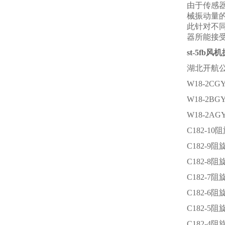
由于传感
械振动量
此针对不
器所能接
st-5fb风
湖北开航
W18-2
W18-2B
W18-2
C182-1
C182-9
C182-8
C182-7
C182-6
C182-5
C182-4