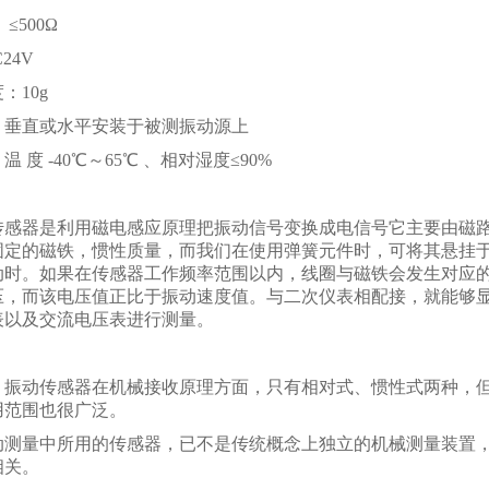
≤500Ω
24V
：10g
：垂直或水平安装于被测振动源上
 度 -40℃～65℃ 、相对湿度≤90%
：
传感器是利用磁电感应原理把振动信号变换成电信号它主要由磁
固定的磁铁，惯性质量，而我们在使用弹簧元件时，可将其悬挂
动时。如果在传感器工作频率范围以内，线圈与磁铁会发生对应
压，而该电压值正比于振动速度值。与二次仪表相配接，就能够
表以及交流电压表进行测量。
：
，振动传感器在机械接收原理方面，只有相对式、惯性式两种，
用范围也很广泛。
动测量中所用的传感器，已不是传统概念上独立的机械测量装置
相关。