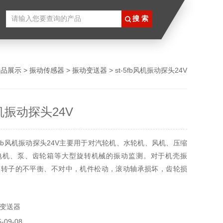
产品展示
>
振动传感器
>
振动变送器
> st-5fb风机振动探头24V
风机振动探头24V
-5fb风机振动探头24V主要用于对汽轮机、水轮机、风机、压缩
电机、泵、齿轮箱等大型旋转机械的振动监测。对于机壳振
，转子的不平衡、不对中，机件松动，滚动轴承损坏，齿轮损
振动变化能够进行时时测量。
变送器
09-08