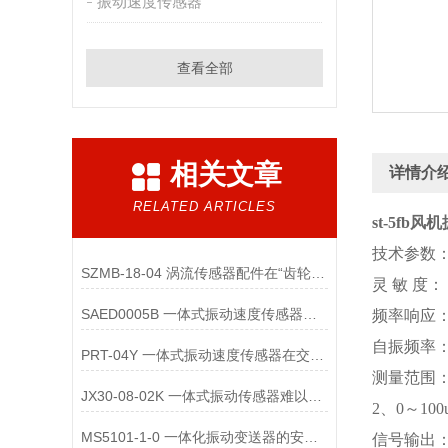
振动速度传感器
查看全部
相关文章
详情介
RELATED ARTICLES
st-5fb风
技术参数
SZMB-18-04 涡流传感器配件在“齿轮箱与低速重载机械”监测中的应用
灵 敏 度： 2
SAED0005B 一体式振动速度传感器的维护便捷性体现在哪些方面？
频率响应： 
自振频率： 
PRT-04Y 一体式振动速度传感器在交通运输领域的应用优势是什么
测量范围： 1
JX30-08-02K 一体式振动传感器难以直接实现“无线化”
2、0～100u
MS5101-1-0 一体化振动变送器的安装位置选择对测量精度的影响有哪些？
信号输出：